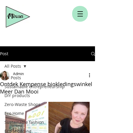
Post
All Posts
Admin
All Posts
Ontdek Kempense biokledingswinkel
Sustainable entrepreneurship
Meer Dan Mooi
DIY products
Zero-Waste Shops
Eco Home
Sustainable fashion
Eco Shopping