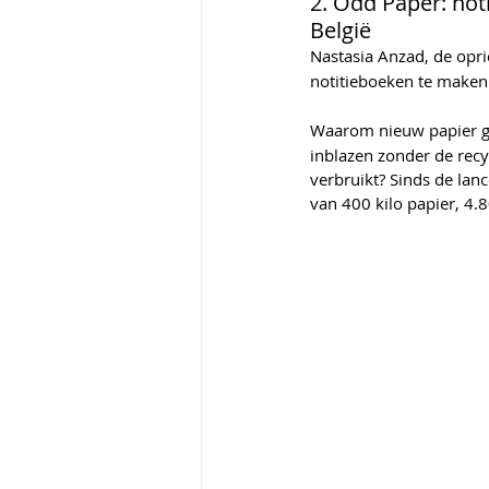
2. Odd Paper: no
België
Nastasia Anzad, de opri
notitieboeken te maken 
Waarom nieuw papier geb
inblazen zonder de recy
verbruikt? Sinds de lan
van 400 kilo papier, 4.8