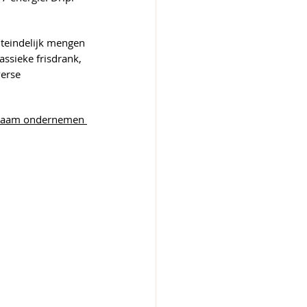
iteindelijk mengen 
ssieke frisdrank, 
erse 
zaam ondernemen 