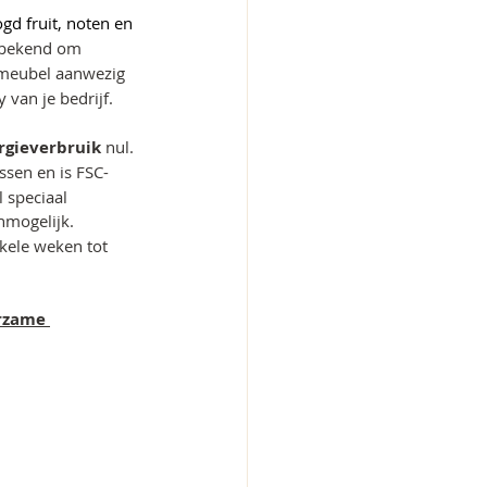
d fruit, noten en 
 bekend om 
 meubel aanwezig 
van je bedrijf. 
rgieverbruik 
nul. 
sen en is FSC-
 speciaal 
mogelijk. 
kele weken tot 
rzame 