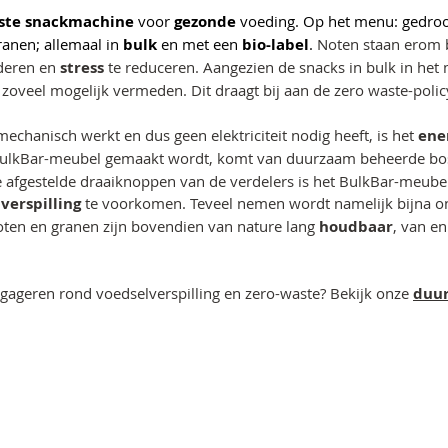
ste snackmachine
 voor 
gezonde 
voeding. Op het menu: gedroog
anen; allemaal in 
bulk 
en met een 
bio-label
. 
Noten staan erom
deren en 
stress 
te reduceren. Aangezien de snacks in bulk in het
 
zoveel mogelijk vermeden. Dit draagt bij aan de zero waste-policy 
echanisch werkt en dus geen elektriciteit nodig heeft, is het 
ene
BulkBar-meubel gemaakt wordt, komt van duurzaam beheerde bos
de afgestelde draaiknoppen van de verdelers is het BulkBar-meubel
verspilling 
te voorkomen. Teveel nemen wordt namelijk bijna on
ten en granen zijn bovendien van nature lang 
houdbaar
, van en
ageren rond voedselverspilling en zero-waste? Bekijk onze 
duu