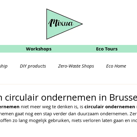
Workshops
Eco Tours
ship
DIY products
Zero-Waste Shops
Eco Home
Eco Travel
in circulair ondernemen in Brusse
ernemen
 niet meer weg te denken is, is 
circulair ondernemen
rnemen gaat nog een stap verder dan duurzaam ondernemen. Zero-
offen zo lang mogelijk gebruiken, niets verloren laten gaan en in