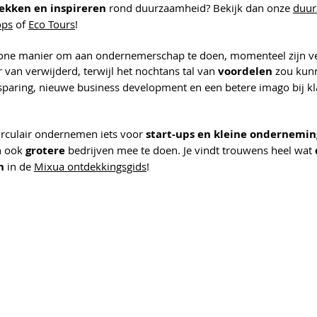
ekken en inspireren
 rond duurzaamheid? Bekijk dan onze 
duur
ops
 of 
Eco Tours
!
one manier om aan ondernemerschap te doen, momenteel zijn ve
van verwijderd, terwijl het nochtans tal van 
voordelen 
zou kun
sparing, nieuwe business development en een betere imago bij kl
irculair ondernemen iets voor
 start-ups en kleine ondernemin
n ook 
grotere 
bedrijven mee te doen. Je vindt trouwens heel wat 
n
 in de 
Mixua ontdekkingsgids
!