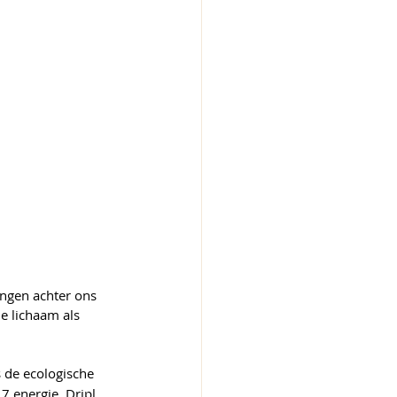
ingen achter ons 
e lichaam als 
is de ecologische 
 energie. Dripl 