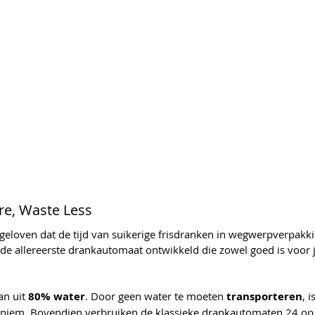
ore, Waste Less
geloven dat de tijd van suikerige frisdranken in wegwerpverpakk
 de allereerste drankautomaat ontwikkeld die zowel goed is voor j
n uit 
80% water
. Door geen water te moeten 
transporteren
, 
iniem. 
Bovendien verbruiken de klassieke drankautomaten 24 op 7