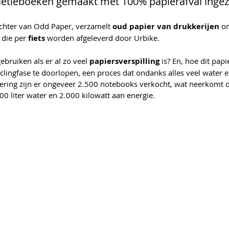
tietieboeken gemaakt met 100% papierafval ingez
chter van Odd Paper, verzamelt 
oud papier van drukkerijen
 o
die per 
fiets 
worden afgeleverd door Urbike.
ruiken als er al zo veel 
papiersverspilling 
is? En, hoe dit pap
clingfase te doorlopen, een proces dat ondanks alles veel water e
cering zijn er ongeveer 2.500 notebooks verkocht, wat neerkomt 
00 liter water en 2.000 kilowatt aan energie.