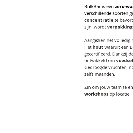
BulkBar is een 
zero-wa
verschillende soorten gr
concentratie 
te bevor
zijn, wordt 
verpakking
Aangezien het volledig m
Het 
hout 
waaruit een 
gecertifieerd. Dankzij 
ontwikkeld om 
voedsel
Gedroogde vruchten, no
zelfs maanden. 
Zin om jouw team te eng
workshops
 op locatie!