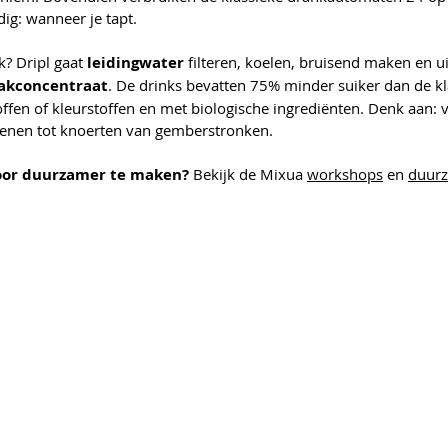
ig: wanneer je tapt.
k? Dripl gaat 
leidingwater 
filteren, koelen, bruisend maken en u
akconcentraat
. De drinks bevatten 75% minder suiker dan de kla
fen of kleurstoffen en met biologische ingrediënten. Denk aan: v
roenen tot knoerten van gemberstronken.
toor duurzamer te maken?
 Bekijk de Mixua 
workshops
 en 
duur