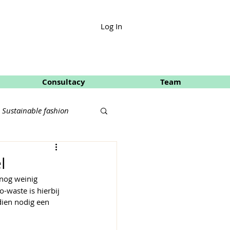
Log In
Consultacy
Team
Sustainable fashion
l
 nog weinig 
waste is hierbij 
dien nodig een 