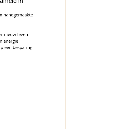
ameld in 
m handgemaakte 
ier nieuw leven 
n energie 
op een besparing 