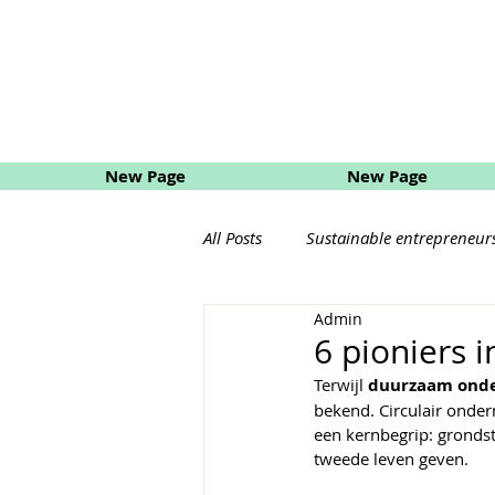
New Page
New Page
All Posts
Sustainable entrepreneur
Admin
Eco Shopping
Natural Care
6 pioniers 
Terwijl 
duurzaam ond
bekend. Circulair onde
een kernbegrip: grondst
tweede leven geven.