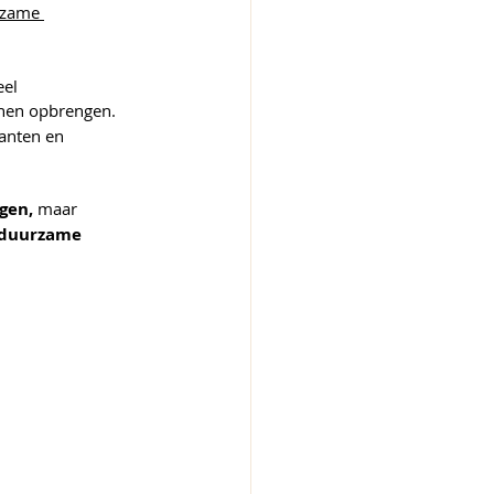
zame 
el 
nen opbrengen. 
anten en 
gen,
 maar 
duurzame 